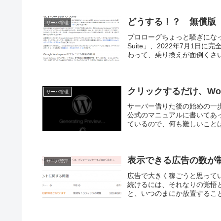
どうする！？ 無償版「G
サーバ管理
プロローグちょっと騒ぎになっ
Suite」、2022年7月1
わって、乗り換えが面倒くさいと
クリックするだけ、Wor
サーバ管理
サーバー借りた後の始めの一歩は
公式のマニュアルに書いてあっ
ているので、何も難しいことは
表示できる広告の数が
サーバ管理
広告で大きく稼ごうと思っている
続けるには、それなりの覚悟
と、いつのまにか放置すること