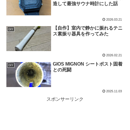
造して最強サウナ時計にした話
2026.03.21
【自作】室内で静かに振れるテニ
DIY
ス素振り器具を作ってみた
2026.02.21
GIOS MIGNON シートポスト固着
DIY
との死闘
2025.11.03
スポンサーリンク