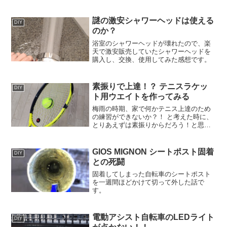
ち交換レンズを購入するか、RadarLock
に買い替えようとは思っているのです
が、ちょっといま金欠。貧乏人の浅知恵
謎の激安シャワーヘッドは使える
DIY
で、...
のか？
浴室のシャワーヘッドが壊れたので、楽
天で激安販売していたシャワーヘッドを
購入し、交換、使用してみた感想です。
素振りで上達！？ テニスラケッ
DIY
ト用ウエイトを作ってみる
梅雨の時期、家で何かテニス上達のため
の練習ができないか？！ と考えた時に、
とりあえずは素振りからだろう！と思い
ましたが、ただ素振りするだけでは味気
ないので、ネットで練習器具を探してみ
たところ...こういった物があります。私
GIOS MIGNON シートポスト固着
DIY
の感覚では、ただの...
との死闘
固着してしまった自転車のシートポスト
を一週間ほどかけて切って外した話で
す。
電動アシスト自転車のLEDライト
DIY