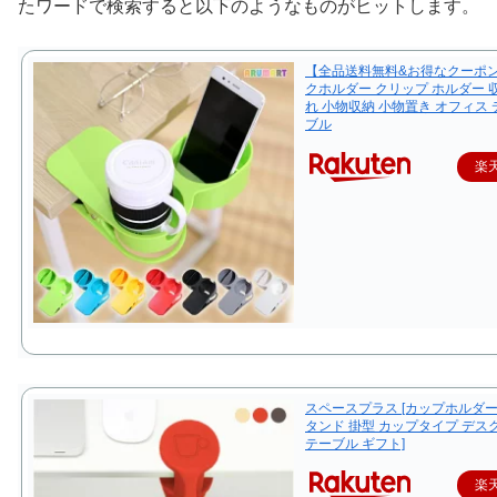
たワードで検索すると以下のようなものがヒットします。
【全品送料無料&お得なクーポ
クホルダー クリップ ホルダー 
れ 小物収納 小物置き オフィス 
ブル
楽
スペースプラス [カップホルダー
タンド 掛型 カップタイプ デス
テーブル ギフト]
楽