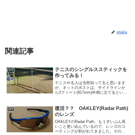
etaka
関連記事
テニスのシングルススティックを
DIY
作ってみる！
テニスやる人は当然知ってると思います
が、ネットのポストは、サイドラインか
ら3フィート(917mm)外側に立てるという
決まりです。シングルスのサイドライン
はダブルスのサイドラインよりも内側に
なりますが、ポールの位置の決まりは同
復活？？ OAKLEY(Radar Path)
DIY
じなので、シング...
のレンズ
OAKLEYのRadar Path、もうずいぶん長
いこと使い込んでいるので、レンズのコ
ーティングが剥がれてきました。そのう