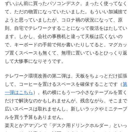
ずいぶん前に買ったパソコンデスク。まったく使ってなく
て、ただの物置になっていたいました。もういい加減捨て
ようと思っていましたが、コロナ禍の状況になって、原
則、自宅でテレワークすることになって復活をはたしてい
ます。しかし、会社の事務机と違って天板は広くないの
で、キーボードの手前で何か書いたりしてると、マグカッ
プ置くスペースも無くて、無理に置いているとひっくり返
して大惨事になりそうです。
テレワーク環境改善の第二弾は、天板をちょっとだけ拡張
して、コーヒーを置けるスペースを確保することです（
第
一弾はこちら
）。机の横にもう一つ小さなテーブルを置く
だけで解決なのかもしれませんが、残念ながら、そこまで
広いスペースは取れませんし、新しいラックやミニテーブ
ルを買う予算もありません。
楽天とかアマゾンで「デスク用ドリンクホルダー」といっ